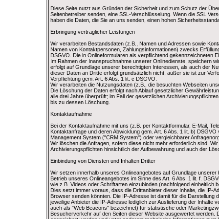
Diese Seite nutzt aus Gründen der Sicherheit und zum Schutz der Übertr
Seitenbetreiber senden, eine SSL-Verschlüsselung. Wenn die SSL Versch
haben die Daten, die Sie an uns senden, einen hohen Sicherheitsstanda
Erbringung vertraglicher Leistungen
Wir verarbeiten Bestandsdaten (z.B., Namen und Adressen sowie Kont
Namen von Kontaktpersonen, Zahlungsinformationen) zwecks Erfüllung un
DSGVO. Die in Onlineformularen als verpflichtend gekennzeichneten Ein
Im Rahmen der Inanspruchnahme unserer Onlinedienste, speichern wir 
erfolgt auf Grundlage unserer berechtigten Interessen, als auch der 
dieser Daten an Dritte erfolgt grundsätzlich nicht, außer sie ist zur Ve
Verpflichtung gem. Art. 6 Abs. 1 lit. c DSGVO.
Wir verarbeiten die Nutzungsdaten (z.B., die besuchten Webseiten uns
Die Löschung der Daten erfolgt nach Ablauf gesetzlicher Gewährleistung
alle drei Jahre überprüft; im Fall der gesetzlichen Archivierungspflic
bis zu dessen Löschung.
Kontaktaufnahme
Bei der Kontaktaufnahme mit uns (z.B. per Kontaktformular, E-Mail, Te
Kontaktanfrage und deren Abwicklung gem. Art. 6 Abs. 1 lit. b) DSGVO
Management System ("CRM System") oder vergleichbarer Anfragenorga
Wir löschen die Anfragen, sofern diese nicht mehr erforderlich sind. Wir
Archivierungspflichten hinsichtlich der Aufbewahrung und auch der Lös
Einbindung von Diensten und Inhalten Dritter
Wir setzen innerhalb unseres Onlineangebotes auf Grundlage unserer be
Betrieb unseres Onlineangebotes im Sinne des Art. 6 Abs. 1 lit. f. DSG
wie z.B. Videos oder Schriftarten einzubinden (nachfolgend einheitlich be
Dies setzt immer voraus, dass die Drittanbieter dieser Inhalte, die IP
Browser senden könnten. Die IP-Adresse ist damit für die Darstellung d
jeweilige Anbieter die IP-Adresse lediglich zur Auslieferung der Inhalt
auch als "Web Beacons" bezeichnet) für statistische oder Marketingzw
Besucherverkehr auf den Seiten dieser Website ausgewertet werden. 