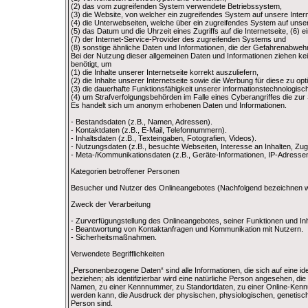
(2) das vom zugreifenden System verwendete Betriebssystem,
(3) die Website, von welcher ein zugreifendes System auf unsere Intern
(4) die Unterwebseiten, welche über ein zugreifendes System auf unser
(5) das Datum und die Uhrzeit eines Zugriffs auf die Internetseite, (6) 
(7) der Internet-Service-Provider des zugreifenden Systems und
(8) sonstige ähnliche Daten und Informationen, die der Gefahrenabwehr
Bei der Nutzung dieser allgemeinen Daten und Informationen ziehen ke
benötigt, um
(1) die Inhalte unserer Internetseite korrekt auszuliefern,
(2) die Inhalte unserer Internetseite sowie die Werbung für diese zu opt
(3) die dauerhafte Funktionsfähigkeit unserer informationstechnologis
(4) um Strafverfolgungsbehörden im Falle eines Cyberangriffes die zur 
Es handelt sich um anonym erhobenen Daten und Informationen.
- Bestandsdaten (z.B., Namen, Adressen).
- Kontaktdaten (z.B., E-Mail, Telefonnummern).
- Inhaltsdaten (z.B., Texteingaben, Fotografien, Videos).
- Nutzungsdaten (z.B., besuchte Webseiten, Interesse an Inhalten, Zugr
- Meta-/Kommunikationsdaten (z.B., Geräte-Informationen, IP-Adressen
Kategorien betroffener Personen
Besucher und Nutzer des Onlineangebotes (Nachfolgend bezeichnen w
Zweck der Verarbeitung
- Zurverfügungstellung des Onlineangebotes, seiner Funktionen und Inh
- Beantwortung von Kontaktanfragen und Kommunikation mit Nutzern.
- Sicherheitsmaßnahmen.
Verwendete Begrifflichkeiten
„Personenbezogene Daten“ sind alle Informationen, die sich auf eine iden
beziehen; als identifizierbar wird eine natürliche Person angesehen, di
Namen, zu einer Kennnummer, zu Standortdaten, zu einer Online-Kennu
werden kann, die Ausdruck der physischen, physiologischen, genetischen,
Person sind.