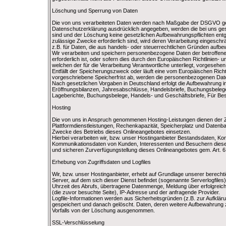
Löschung und Sperrung von Daten
Die von uns verarbeiteten Daten werden nach Maßgabe der DSGVO gelös
Datenschutzerklärung ausdrücklich angegeben, werden die bei uns gesp
sind und der Löschung keine gesetzlichen Aufbewahrungspflichten entge
zulässige Zwecke erforderlich sind, wird deren Verarbeitung eingeschrä
z.B. für Daten, die aus handels- oder steuerrechtlichen Gründen auf
Wir verarbeiten und speichern personenbezogene Daten der betroffen
erforderlich ist, oder sofern dies durch den Europäischen Richtlinien
welchen der für die Verarbeitung Verantwortliche unterliegt, vorgesehe
Entfällt der Speicherungszweck oder läuft eine vom Europäischen Ric
vorgeschriebene Speicherfrist ab, werden die personenbezogenen Date
Nach gesetzlichen Vorgaben in Deutschland erfolgt die Aufbewahrung 
Eröffnungsbilanzen, Jahresabschlüsse, Handelsbriefe, Buchungsbelege
Lageberichte, Buchungsbelege, Handels- und Geschäftsbriefe, Für Best
Hosting
Die von uns in Anspruch genommenen Hosting-Leistungen dienen der Zu
Plattformdienstleistungen, Rechenkapazität, Speicherplatz und Datenba
Zwecke des Betriebs dieses Onlineangebotes einsetzen.
Hierbei verarbeiten wir, bzw. unser Hostinganbieter Bestandsdaten, Ko
Kommunikationsdaten von Kunden, Interessenten und Besuchern dieses 
und sicheren Zurverfügungstellung dieses Onlineangebotes gem. Art. 6 
Erhebung von Zugriffsdaten und Logfiles
Wir, bzw. unser Hostinganbieter, erhebt auf Grundlage unserer berechtig
Server, auf dem sich dieser Dienst befindet (sogenannte Serverlogfil
Uhrzeit des Abrufs, übertragene Datenmenge, Meldung über erfolgreic
(die zuvor besuchte Seite), IP-Adresse und der anfragende Provider.
Logfile-Informationen werden aus Sicherheitsgründen (z.B. zur Aufkl
gespeichert und danach gelöscht. Daten, deren weitere Aufbewahrung zu
Vorfalls von der Löschung ausgenommen.
SSL-Verschlüsselung