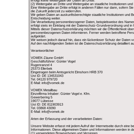
erfolgt keine Weitergabe der Daten an Dritte.
(2) Weitergabe an Dritte und Weitergabe an staatliche Institutionen un
Eine Weitergabe an Dritte erfolgt in anderen Fällen nur dann, sofern Sie 
die Zukunft jederzeit zu widerrufen.
Wir geben Daten an auskunftsberechtigte staatliche Institutionen und B
Entscheidung weiter.
Die Verarbeitung personenbezogener Daten, beispielsweise des Namens
erfolgt stets im Einklang mit der Datenschutz-Grundverordnung und i
Mittels dieser Datenschutzerklärung möchten wir die Öffentlichkeit üb
personenbezogenen Daten informieren. Ferner werden betroffene Pers
aufgeklärt.
Wir weisen jedoch darauf hin, dass ein lückenloser Schutz der Daten vor
Auf den nachfolgenden Seiten ist die Datenschutzerklärung detailliert au
Verantwortlicher
VOMEK-Zäune GmbH
Geschäftsführer: Günter Vogel
Rugenranzel 4
25373 Ellerbek
Eingetragen beim Amtsgericht Elmshorn HRB 370
Ust ID: DE 134531043
Tel. 04120 979720
E-Mail: info@vomek.de
VOMEK Metallbau
Einzelfirma Inhaber: Günter Vogel e. Kfm.
Gewerbering 5
19077 Lübesse
Ust ID: DE 811903913
Tel. 03868 43090
E-Mail: info@vomek.de
Arten der Erfassung und der verarbeiteten Daten:
Unsere Website erfasst mit jedem Aufruf der Internetseite durch eine 
Informationen. Diese allgemeinen Daten und Informationen werden in d
(1) verwendeten Browsertypen und Versionen,