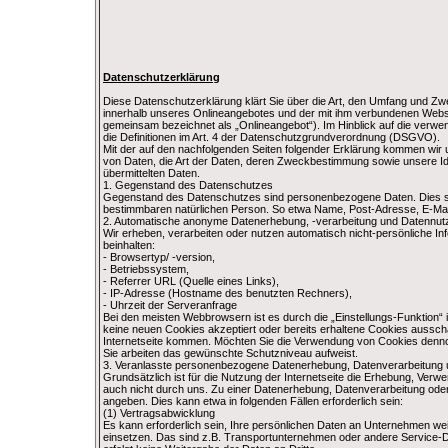
Datenschutzerklärung
Diese Datenschutzerklärung klärt Sie über die Art, den Umfang und Z
innerhalb unseres Onlineangebotes und der mit ihm verbundenen Webse
gemeinsam bezeichnet als „Onlineangebot“). Im Hinblick auf die verwende
die Definitionen im Art. 4 der Datenschutzgrundverordnung (DSGVO).
Mit der auf den nachfolgenden Seiten folgender Erklärung kommen wir u
von Daten, die Art der Daten, deren Zweckbestimmung sowie unsere Iden
übermittelten Daten.
1. Gegenstand des Datenschutzes
Gegenstand des Datenschutzes sind personenbezogene Daten. Dies sin
bestimmbaren natürlichen Person. So etwa Name, Post-Adresse, E-Mai
2. Automatische anonyme Datenerhebung, -verarbeitung und Datennut
Wir erheben, verarbeiten oder nutzen automatisch nicht-persönliche Inf
beinhalten:
- Browsertyp/ -version,
- Betriebssystem,
- Referrer URL (Quelle eines Links),
- IP-Adresse (Hostname des benutzten Rechners),
- Uhrzeit der Serveranfrage
Bei den meisten Webbrowsern ist es durch die „Einstellungs-Funktion“ i
keine neuen Cookies akzeptiert oder bereits erhaltene Cookies ausscha
Internetseite kommen. Möchten Sie die Verwendung von Cookies dennoc
Sie arbeiten das gewünschte Schutzniveau aufweist.
3. Veranlasste personenbezogene Datenerhebung, Datenverarbeitung
Grundsätzlich ist für die Nutzung der Internetseite die Erhebung, Ver
auch nicht durch uns. Zu einer Datenerhebung, Datenverarbeitung oder
angeben. Dies kann etwa in folgenden Fällen erforderlich sein:
(1) Vertragsabwicklung
Es kann erforderlich sein, Ihre persönlichen Daten an Unternehmen wei
einsetzen. Das sind z.B. Transportunternehmen oder andere Service-D