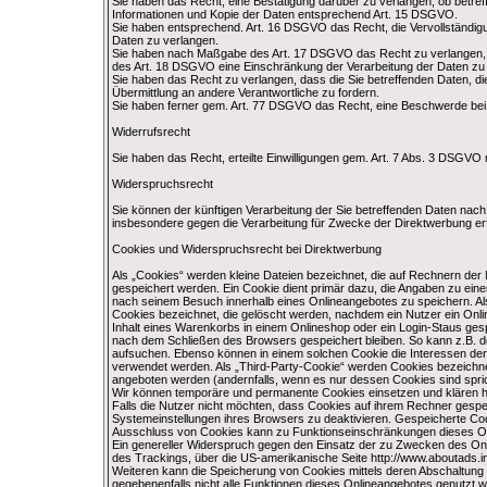
Sie haben das Recht, eine Bestätigung darüber zu verlangen, ob betref
Informationen und Kopie der Daten entsprechend Art. 15 DSGVO.
Sie haben entsprechend. Art. 16 DSGVO das Recht, die Vervollständigun
Daten zu verlangen.
Sie haben nach Maßgabe des Art. 17 DSGVO das Recht zu verlangen, d
des Art. 18 DSGVO eine Einschränkung der Verarbeitung der Daten zu
Sie haben das Recht zu verlangen, dass die Sie betreffenden Daten, d
Übermittlung an andere Verantwortliche zu fordern.
Sie haben ferner gem. Art. 77 DSGVO das Recht, eine Beschwerde bei 
Widerrufsrecht
Sie haben das Recht, erteilte Einwilligungen gem. Art. 7 Abs. 3 DSGVO 
Widerspruchsrecht
Sie können der künftigen Verarbeitung der Sie betreffenden Daten na
insbesondere gegen die Verarbeitung für Zwecke der Direktwerbung er
Cookies und Widerspruchsrecht bei Direktwerbung
Als „Cookies“ werden kleine Dateien bezeichnet, die auf Rechnern der
gespeichert werden. Ein Cookie dient primär dazu, die Angaben zu ei
nach seinem Besuch innerhalb eines Onlineangebotes zu speichern. Al
Cookies bezeichnet, die gelöscht werden, nachdem ein Nutzer ein Onli
Inhalt eines Warenkorbs in einem Onlineshop oder ein Login-Staus ges
nach dem Schließen des Browsers gespeichert bleiben. So kann z.B. d
aufsuchen. Ebenso können in einem solchen Cookie die Interessen de
verwendet werden. Als „Third-Party-Cookie“ werden Cookies bezeichnet
angeboten werden (andernfalls, wenn es nur dessen Cookies sind spric
Wir können temporäre und permanente Cookies einsetzen und klären h
Falls die Nutzer nicht möchten, dass Cookies auf ihrem Rechner gespe
Systemeinstellungen ihres Browsers zu deaktivieren. Gespeicherte C
Ausschluss von Cookies kann zu Funktionseinschränkungen dieses On
Ein genereller Widerspruch gegen den Einsatz der zu Zwecken des Onlin
des Trackings, über die US-amerikanische Seite http://www.aboutads.in
Weiteren kann die Speicherung von Cookies mittels deren Abschaltung 
gegebenenfalls nicht alle Funktionen dieses Onlineangebotes genutzt 