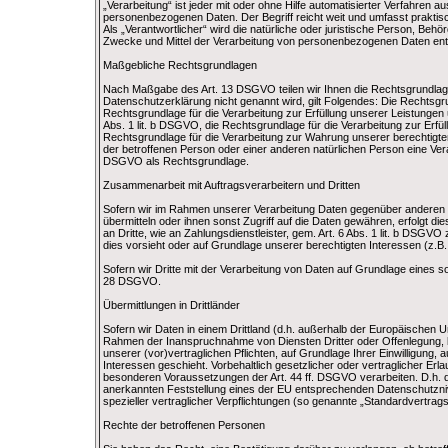
„Verarbeitung“ ist jeder mit oder ohne Hilfe automatisierter Verfahre
personenbezogenen Daten. Der Begriff reicht weit und umfasst prakti
Als „Verantwortlicher“ wird die natürliche oder juristische Person, Behö
Zwecke und Mittel der Verarbeitung von personenbezogenen Daten ent
Maßgebliche Rechtsgrundlagen
Nach Maßgabe des Art. 13 DSGVO teilen wir Ihnen die Rechtsgrundlage
Datenschutzerklärung nicht genannt wird, gilt Folgendes: Die Rechtsgrund
Rechtsgrundlage für die Verarbeitung zur Erfüllung unserer Leistunge
Abs. 1 lit. b DSGVO, die Rechtsgrundlage für die Verarbeitung zur Erfüll
Rechtsgrundlage für die Verarbeitung zur Wahrung unserer berechtigten 
der betroffenen Person oder einer anderen natürlichen Person eine Vera
DSGVO als Rechtsgrundlage.
Zusammenarbeit mit Auftragsverarbeitern und Dritten
Sofern wir im Rahmen unserer Verarbeitung Daten gegenüber anderen P
übermitteln oder ihnen sonst Zugriff auf die Daten gewähren, erfolgt di
an Dritte, wie an Zahlungsdienstleister, gem. Art. 6 Abs. 1 lit. b DSGVO zu
dies vorsieht oder auf Grundlage unserer berechtigten Interessen (z.B.
Sofern wir Dritte mit der Verarbeitung von Daten auf Grundlage eines s
28 DSGVO.
Übermittlungen in Drittländer
Sofern wir Daten in einem Drittland (d.h. außerhalb der Europäischen
Rahmen der Inanspruchnahme von Diensten Dritter oder Offenlegung, bzw
unserer (vor)vertraglichen Pflichten, auf Grundlage Ihrer Einwilligung,
Interessen geschieht. Vorbehaltlich gesetzlicher oder vertraglicher Erla
besonderen Voraussetzungen der Art. 44 ff. DSGVO verarbeiten. D.h. die
anerkannten Feststellung eines der EU entsprechenden Datenschutznivea
spezieller vertraglicher Verpflichtungen (so genannte „Standardvertrags
Rechte der betroffenen Personen